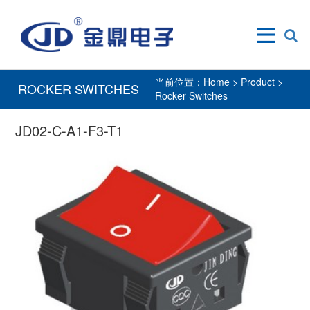
当前位置：
Home
>
Product
>
ROCKER SWITCHES
Rocker Switches
JD02-C-A1-F3-T1