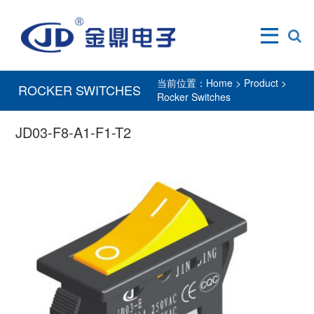
当前位置：
Home
>
Product
>
ROCKER SWITCHES
Rocker Switches
JD03-F8-A1-F1-T2