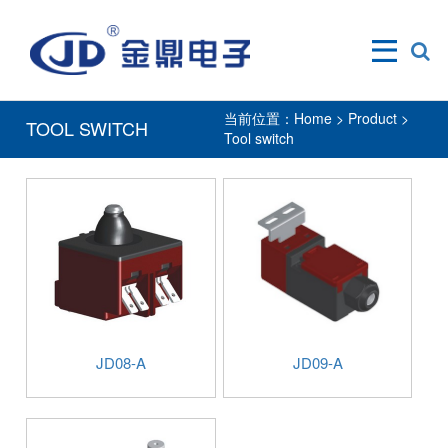
当前位置：
Home
>
Product
>
TOOL SWITCH
Tool switch
JD08-A
JD09-A