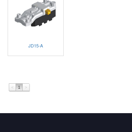
JD15-A
<
1
>