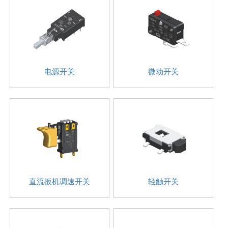
电源开关
微动开关
直流扳机调速开关
轻触开关