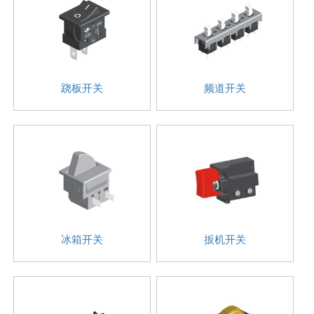
跷板开关
频道开关
冰箱开关
扳机开关